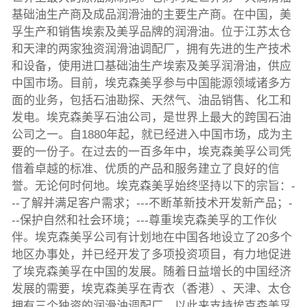
基础油生产商及成品润滑油的主要生产商。在中国，美
孚生产和销售埃索及美孚品牌的润滑油。位于江苏太仓
和天津的两家独资润滑油调配厂，拥有先进的生产技术
和设备，使用进口基础油生产埃索及美孚润滑油，供应
中国市场。目前，埃克森美孚参与中国能源领域诸多方
面的业务，包括石油勘探、天然气、油品销售、化工和
发电。埃克森美孚石油公司，是世界上最大的跨国石油
公司之一。自1880年起，就已经进入中国市场，成为主
要的一份子。在过去的一百多年中，埃克森美孚公司凭
借着卓越的标准、优质的产品和服务建立了良好的信
誉。无论何时何地。埃克森美孚始终坚持以下的宗旨：-
--了解并满足客户需求；---不断革新技术开发新产品；-
--保护自然和社会环境；---尊重埃克森美孚的工作伙
伴。埃克森美孚公司有计划地在中国各地设立了20多个
地区办事处，并已经开发了多项投资项目，有力地促进
了埃克森美孚在中国的发展。随着日益增长的中国经济
发展的需要，埃克森美孚在青衣（香港）、天津、太仓
拥有三个独资的润滑油调配厂，以此来支持埃克森美孚