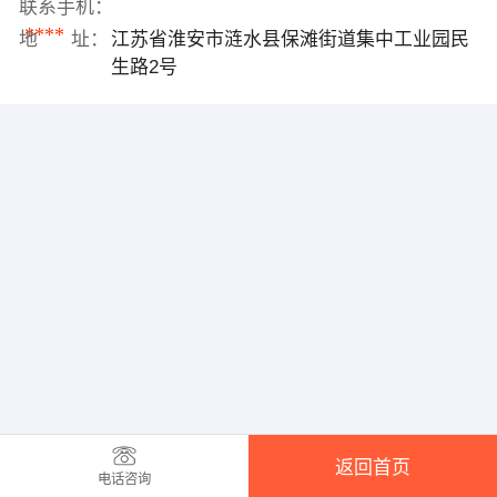
联系手机：
****
地 址：
江苏省淮安市涟水县保滩街道集中工业园民
生路2号
返回首页
电话咨询