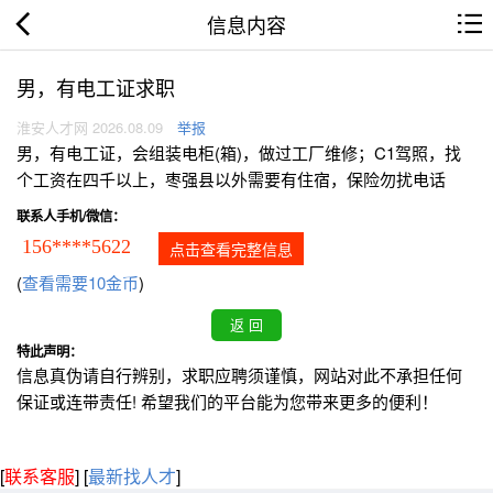
信息内容
男，有电工证求职
淮安人才网 2026.08.09
举报
男，有电工证，会组装电柜(箱)，做过工厂维修；C1驾照，找
个工资在四千以上，枣强县以外需要有住宿，保险勿扰电话
联系人手机/微信：
156****5622
点击查看完整信息
(
查看需要10金币
)
特此声明：
信息真伪请自行辨别，求职应聘须谨慎，网站对此不承担任何
保证或连带责任! 希望我们的平台能为您带来更多的便利！
[
联系客服
]
[
最新找人才
]