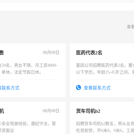
查
售
08月08日
医药代表2名
50名，男女不限，月工资4000-
基因公司招聘医药代表2名，要
元，单休，法定节假日休。
以下学历，年龄25-45岁之间，
可，需要具有营销经验，从事
表或者有医学资质的优先，底薪
看联系方式
查看联系方式
交五险。
机
08月08日
货车司机b2
车安全驾驶经验，遵纪守法，管
招聘货车司机b2数名，带从业
薪资面议
吃苦耐劳，开6米8，9米6，工