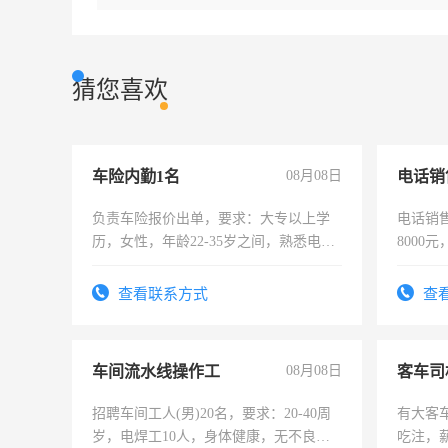
猜您喜欢
车险内勤1名
08月08日
电话销
负责车险报价出单，要求：大专以上学
电话销售
历，女性，年龄22-35岁之间，熟悉电脑
8000
操作，工作态度认真，具有团队精神，
试用期1-3个月，转正后交纳五险，
查看联系方式
查
车间流水线操作工
08月08日
客车司
招聘车间工人(男)20名，要求：20-40周
有大客
岁，电焊工10人，身体健康，无不良嗜
吃注，