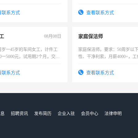
看联系方式
查看联系方式
工
08月08日
家庭保洁师
周岁一45岁的车间女工，计件工
家庭保洁师。要求：50周岁以
00一5000元，试用期2个月，交五
性、干净利索，月薪4000+，
年薪假，年底福利
时间灵活，不需坐班，适合宝
太太等。
看联系方式
查看联系方式
信息
招聘资讯
发布简历
企业入驻
会员中心
法律申明
们