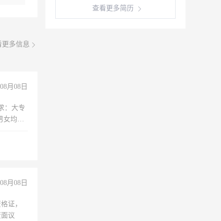
查看更多简历
看更多信息
08月08日
求：大专
男女均
过医药代
+绩效，
08月08日
资格证，
资面议