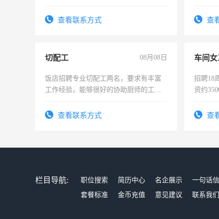
好。薪资：4500-7000元，标准八人间住
宿，免费发放劳保用品，两班倒，每月
查看联系方式
查
25号准时发放工资，工作时间10小时
切配工
08月08日
车间女
饭店招聘专业切配工两名，要求有丰富
招聘18
工作经验，能够很好的协助厨师的工
资约35
作。包吃住，每月有公休，工资3500-
险，有
4500。
查看联系方式
查
栏目导航:
职位搜索
简历中心
名企展示
一句话
套餐标准
金币充值
意见建议
联系我