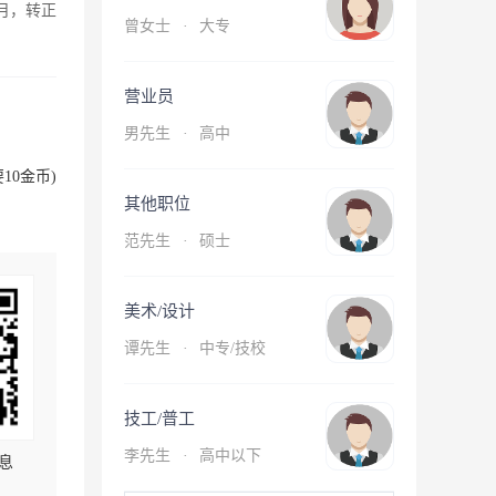
月，转正
曾女士
·
大专
营业员
男先生
·
高中
10金币)
其他职位
范先生
·
硕士
美术/设计
谭先生
·
中专/技校
技工/普工
李先生
·
高中以下
息