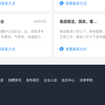
有医学资质的优先，底薪+绩效，
看联系方式
查看联系方式
。
前台
08月08日
急招保洁，保安，客服，工程
所聘护士及前台，女，非医学专
保洁要求55岁以下，身体健康
，形象好，气质佳，沟通能力
正常工作，保安55岁以下身体
试，周日休息。
责任心形象端庄，遵纪守法，
录，客服要求45岁以下高中以
看联系方式
查看联系方式
懂电脑工作认真，性格开朗有
能力，工程，懂水电维修。
信息
招聘资讯
发布简历
企业入驻
会员中心
法律申明
们