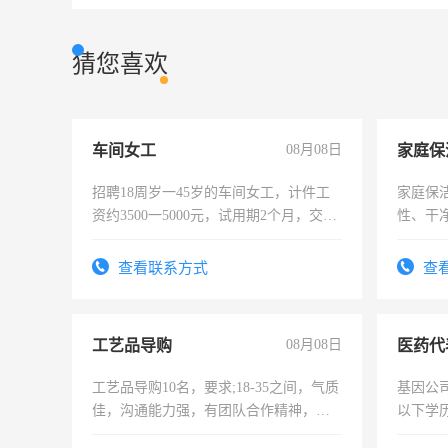
猜您喜欢
车间女工
08月08日
家庭保
招聘18周岁一45岁的车间女工，计件工
家庭保
资约3500一5000元，试用期2个月，交五
性、干净
险，有年薪假，年底福利
时间灵
太太等
查看联系方式
查
工艺品导购
08月08日
医药代
工艺品导购10名，要求;18-35之间，气质
基因公
佳，沟通能力强，有团队合作精神，有
以下学历
上进心，有工作经验者优先！
可，需