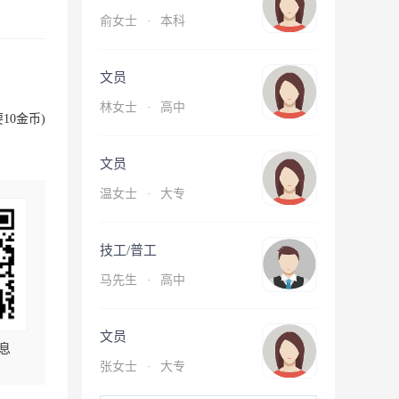
俞女士
·
本科
文员
林女士
·
高中
10金币)
文员
温女士
·
大专
技工/普工
马先生
·
高中
文员
息
张女士
·
大专