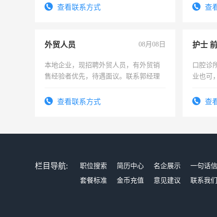
表或者
查看联系方式
查
交五险
外贸人员
08月08日
护士 
本地企业，现招聘外贸人员，有外贸销
口腔诊
售经验者优先，待遇面议。联系郭经理
业也可
强。面
查看联系方式
查
栏目导航:
职位搜索
简历中心
名企展示
一句话
套餐标准
金币充值
意见建议
联系我