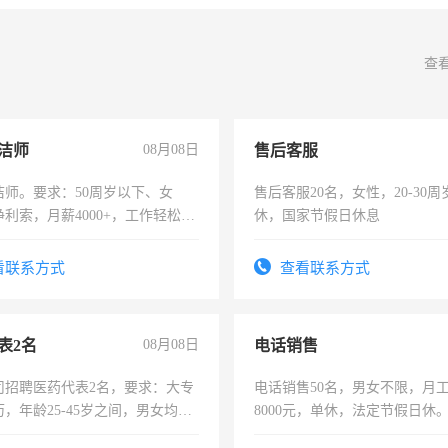
查
洁师
08月08日
售后客服
洁师。要求：50周岁以下、女
售后客服20名，女性，20-30
利索，月薪4000+，工作轻松，
休，国家节假日休息
活，不需坐班，适合宝妈、全职
。
看联系方式
查看联系方式
表2名
08月08日
电话销售
司招聘医药代表2名，要求：大专
电话销售50名，男女不限，月工资
，年龄25-45岁之间，男女均
8000元，单休，法定节假日休
要具有营销经验，从事过医药代